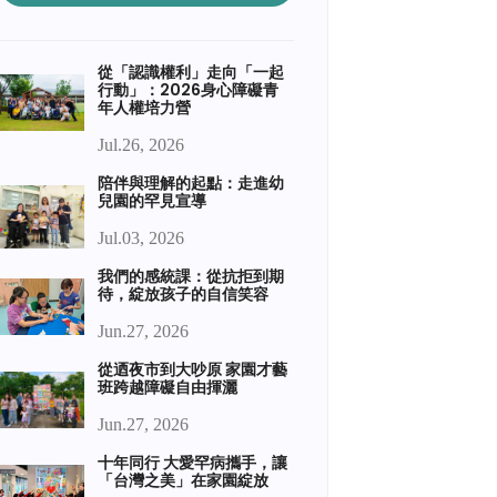
從「認識權利」走向「一起
行動」：2026身心障礙青
年人權培力營
Jul.26, 2026
陪伴與理解的起點：走進幼
兒園的罕見宣導
Jul.03, 2026
我們的感統課：從抗拒到期
待，綻放孩子的自信笑容
Jun.27, 2026
從迺夜市到大吵原 家園才藝
班跨越障礙自由揮灑
Jun.27, 2026
十年同行 大愛罕病攜手，讓
「台灣之美」在家園綻放