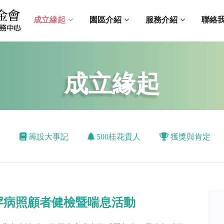
成立緣起
園區介紹
服務介紹
聯絡
成立緣起
旨
籌設大事記
500桂花貴人
獲獎與肯定
罕病照顧者健檢暨喘息活動