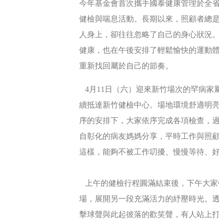
今年基金會首次攜手國泰健康管理於全
健檢與喘息活動。長期以來，照顧者總
人身上，卻往往忽略了自己的身心狀況
健康，也在午後安排了輕鬆愉快的運動
重新找回屬於自己的節奏。
4月11日（六）迎來新竹場次的罕病家
續抵達新竹健檢中心。場地環境舒適明
序的安排下，大家依序完成各項檢查，
自彰化的病友媽媽分享，平時工作與照
這樣，能夠不被工作叨擾、慢慢等待、
上午的健檢行程圓滿結束後，下午大家
場，展開另一段充滿活力的紓壓時光。
擊球聲與此起彼落的歡笑聲，有人站上