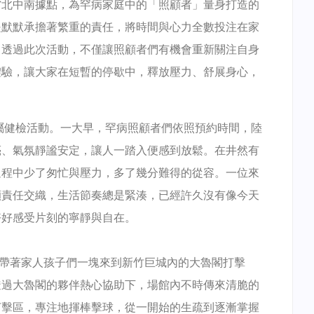
省北中南據點，為罕病家庭中的「照顧者」量身打造的
是默默承擔著繁重的責任，將時間與心力全數投注在家
。透過此次活動，不僅讓照顧者們有機會重新關注自身
體驗，讓大家在短暫的停歇中，釋放壓力、舒展身心，
屬健檢活動。一大早，罕病照顧者們依照預約時間，陸
亮、氣氛靜謐安定，讓人一踏入便感到放鬆。在井然有
過程中少了匆忙與壓力，多了幾分難得的從容。一位來
顧責任交織，生活節奏總是緊湊，已經許久沒有像今天
好好感受片刻的寧靜與自在。
帶著家人孩子們一塊來到新竹巨城內的大魯閣打擊
透過大魯閣的夥伴熱心協助下，場館內不時傳來清脆的
打擊區，專注地揮棒擊球，從一開始的生疏到逐漸掌握