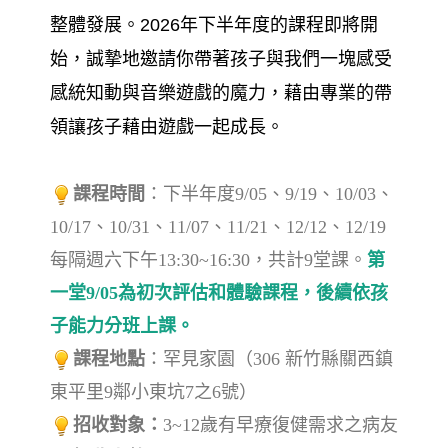
整體發展。2026年下半年度的課程即將開
始，誠摯地邀請你帶著孩子與我們一塊感受
感統知動與音樂遊戲的魔力，藉由專業的帶
領讓孩子藉由遊戲一起成長。
課程時間
：下半年度9/05、9/19、10/03、
10/17、10/31、11/07、11/21、12/12、12/19
每隔週六下午13:30~16:30，共計9堂課。
第
一堂9/05為初次評估和體驗課程，後續依孩
子能力分班上課。
課程地點
：罕見家園（306 新竹縣關西鎮
東平里9鄰小東坑7之6號）
招收對象：
3~12歲有早療復健需求之病友