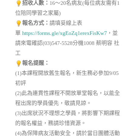
招收人數：
16～20名病友(每位病友需有1
位陪同學習之家屬)
報名方式：
請填妥線上表
單
https://forms.gle/xgEoZq1erexFisKw7
，
並
請來電確認(03)547-5528分機1008 蔡明容 社
工
報名提醒
：
(1)本課程開放舊生報名，新生務必參加9/05
初評
(2)
此為連貫性課程不開放單堂報名，以能全
程出席的學員優先，敬請見諒。
(3)出席狀況不理想之學員，將影響下期課程
的報名權益，務請珍惜資源。
(4)為保障病友活動安全，請於當日團體活動